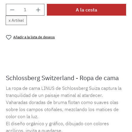
Cantidad del producto: introduce la cantida
A la cesta
x Artikel
Añadir a la lista de deseos
Número de producto:
MLSB.linus
Schlossberg Switzerland - Ropa de cama
La ropa de cama LINUS de Schlossberg Suiza captura la
tranquilidad de un paisaje matinal al atardecer.
Vaharadas doradas de bruma flotan como suaves olas
sobre los campos otoñales, mezclando los matices de
color con la luz.
El diseño orgánico y gráfico, dibujado con colores
acrílicos, invita a quedarse.