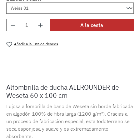
Cantidad del producto: introduce la cantida
A la cesta
Añadir a la lista de deseos
Número de producto:
MLWE.allrounder
Alfombrilla de ducha ALLROUNDER de
Weseta 60 x 100 cm
Lujosa alfombrilla de baño de Weseta sin borde fabricada
en algodón 100% de fibra larga (1200 g/m²). Gracias a
un proceso de fabricación especial, esta todoterreno se
seca esponjosa y suave y es extremadamente
absorbente.