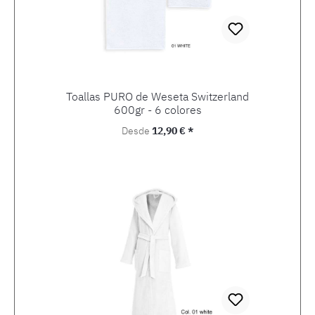
Toallas PURO de Weseta Switzerland
600gr - 6 colores
Precio normal:
Desde
12,90 € *