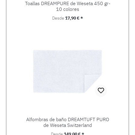
Toallas DREAMPURE de Weseta 450 gr-
10 colores
Precio normal:
Desde
17,90 € *
Alfombras de baño DREAMTUFT PURO
de Weseta Switzerland
Precio normal:
Desde
149,00 € *