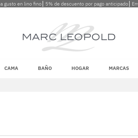
 a gusto en lino fino⎮ 5% de descuento por pago anticipado⎮ En
CAMA
BAÑO
HOGAR
MARCAS