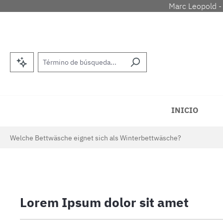
Marc Leopold -
tar al contenido principal
Saltar a la búsqueda
Saltar a la navegación principal
INICIO
Welche Bettwäsche eignet sich als Winterbettwäsche?
Lorem Ipsum dolor sit amet