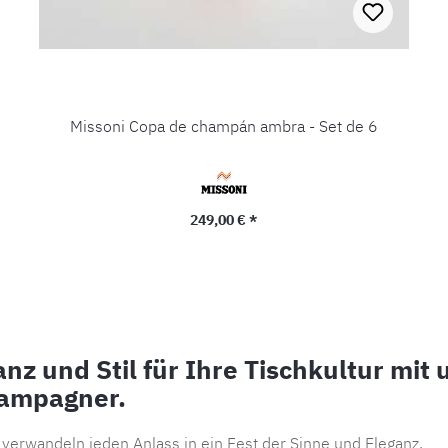
Missoni Copa de champán ambra - Set de 6
Precio normal:
249,00 € *
nz und Stil für Ihre Tischkultur mit
hampagner.
 verwandeln jeden Anlass in ein Fest der Sinne und Eleganz.