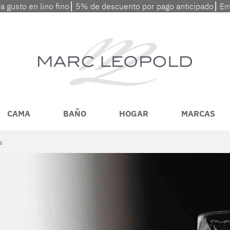
 a gusto en lino fino⎮ 5% de descuento por pago anticipado⎮ En
CAMA
BAÑO
HOGAR
MARCAS
s