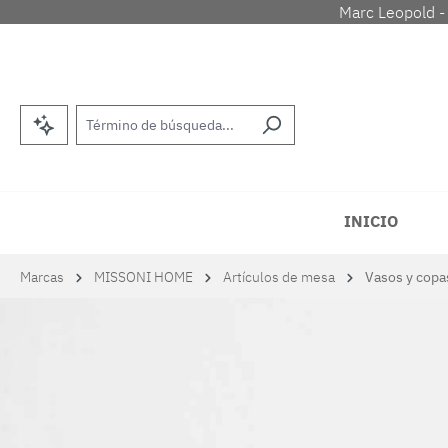
Marc Leopold -
tar al contenido principal
Saltar a la búsqueda
Saltar a la navegación principal
INICIO
Marcas
MISSONI HOME
Artículos de mesa
Vasos y copa