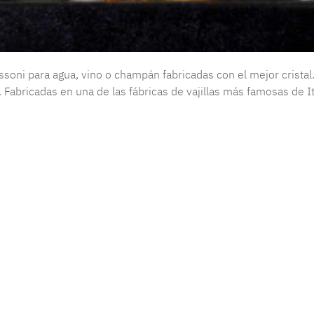
soni para agua, vino o champán fabricadas con el mejor cristal. 
Fabricadas en una de las fábricas de vajillas más famosas de I