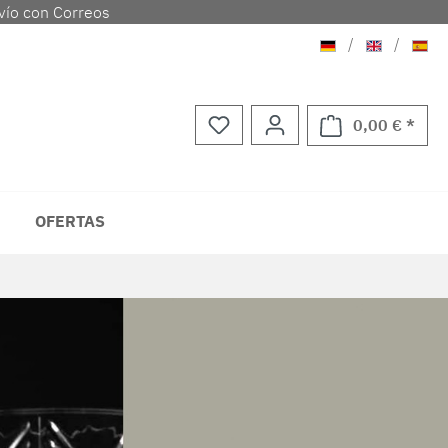
vío con Correos
Aleman
Ingles
Espa
/
/
0,00 € *
El ca
OFERTAS