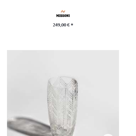
Precio normal:
249,00 € *