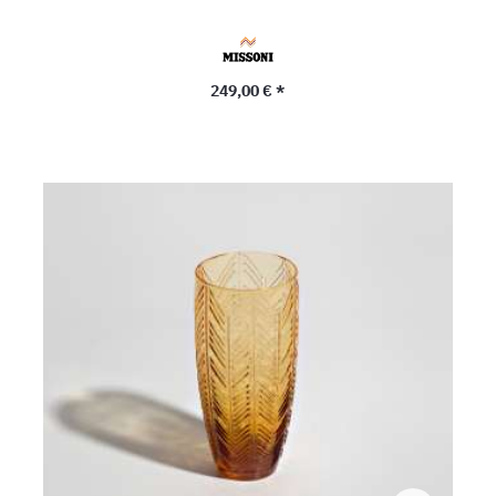
Precio normal:
249,00 € *