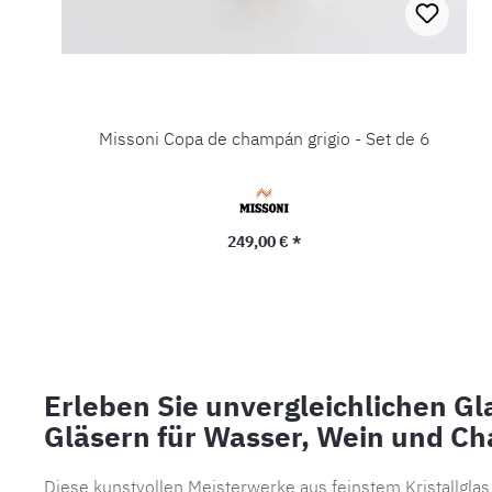
Missoni Copa de champán grigio - Set de 6
Precio normal:
249,00 € *
Erleben Sie unvergleichlichen Gla
Gläsern für Wasser, Wein und C
Diese kunstvollen Meisterwerke aus feinstem Kristallglas