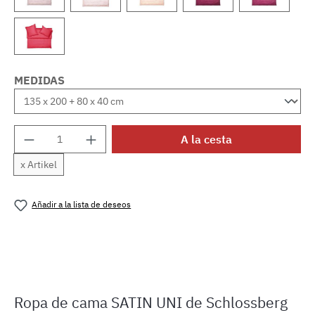
MEDIDAS
Cantidad del producto: introduce la cantida
A la cesta
x Artikel
Añadir a la lista de deseos
Número de producto:
MLSB.suni.adria
Ropa de cama SATIN UNI de Schlossberg