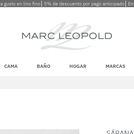
 a gusto en lino fino⎮ 5% de descuento por pago anticipado⎮ En
CAMA
BAÑO
HOGAR
MARCAS
SÁBANA