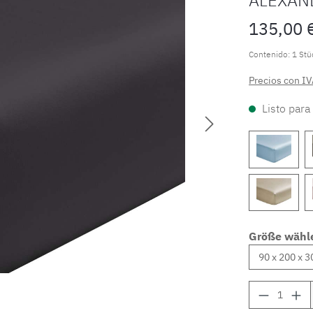
135,00 
Contenido:
1 Stü
Precios con IV
Listo para
Größe wähl
Cantidad