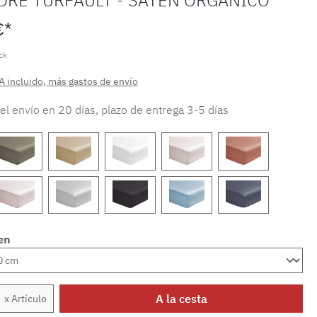
€*
ck
A incluido, más gastos de envío
 el envío en 20 días, plazo de entrega 3-5 días
en
 del producto: introduce la cantidad dese
A la cesta
x Artículo