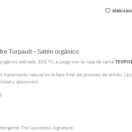
Añadir a la 
Número de 
e Turpault - Satén orgánico
orgánico satinado 300 TC, a juego con la ropa de cama
TEOPH
tratamiento natural en la fase final del proceso de teñido. La c
ilidad y absorción).
S
etergente The Laundress Signature)