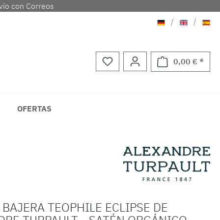
vío con Correos
Aleman
Ingles
Espa
/
/
0,00 € *
El ca
OFERTAS
 BAJERA TEOPHILE ECLIPSE DE
DRE TURPAULT - SATÉN ORGÁNICO