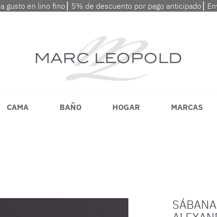
 a gusto en lino fino⎮ 5% de descuento por pago anticipado⎮ En
CAMA
BAÑO
HOGAR
MARCAS
SÁBANA
ALEXAN