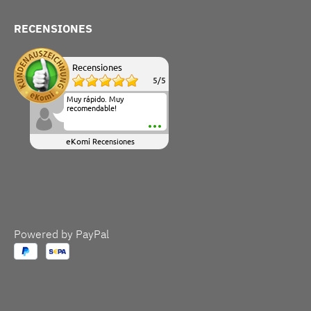
RECENSIONES
Recensiones
5
/
5
Muy rápido. Muy
recomendable!
eKomi
Recensiones
Powered by PayPal