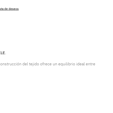
lista de deseos
producto:
MLAT.sbl.teo.ecl
ILE
.
onstrucción del tejido ofrece un equilibrio ideal entre