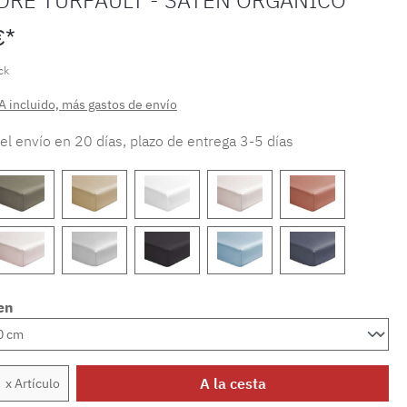
€*
ck
A incluido, más gastos de envío
 el envío en 20 días, plazo de entrega 3-5 días
en
 del producto: introduce la cantidad dese
A la cesta
x Artículo