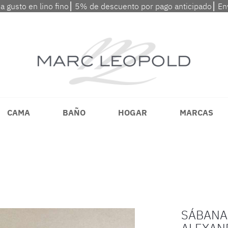
 a gusto en lino fino⎮ 5% de descuento por pago anticipado⎮ En
CAMA
BAÑO
HOGAR
MARCAS
SÁBANA
ALEXAN