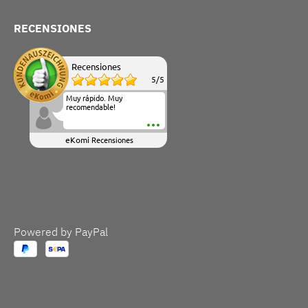
RECENSIONES
Recensiones
5
/
5
Muy rápido. Muy
recomendable!
eKomi
Recensiones
Powered by PayPal