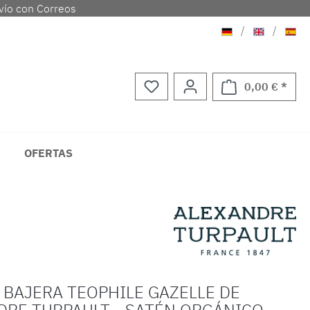
vío con Correos
Aleman
Ingles
Espa
/
/
0,00 € *
El ca
OFERTAS
 BAJERA TEOPHILE GAZELLE DE
DRE TURPAULT - SATÉN ORGÁNICO