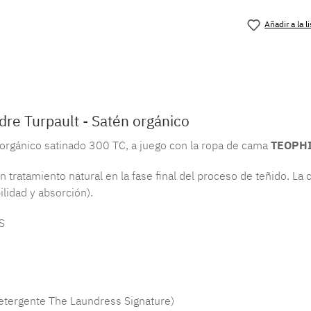
Añadir a la 
Número de 
e Turpault - Satén orgánico
orgánico satinado 300 TC, a juego con la ropa de cama
TEOPH
tratamiento natural en la fase final del proceso de teñido. La c
ilidad y absorción).
S
etergente The Laundress Signature)