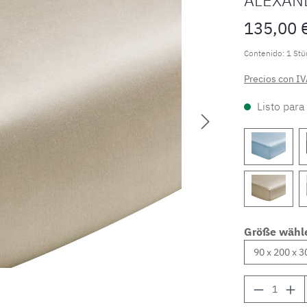
135,00 
Contenido:
1 Stü
Precios con IV
Listo para
Größe wähl
Cantidad