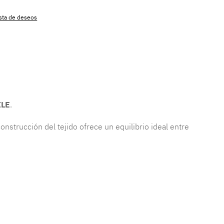
lista de deseos
producto:
MLAT.sbl.teo.gaz
ILE
.
onstrucción del tejido ofrece un equilibrio ideal entre