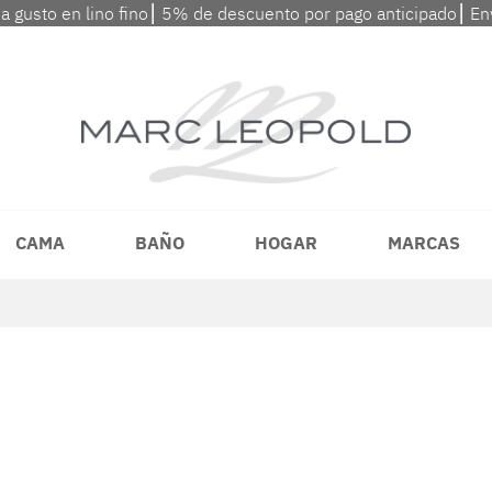
 a gusto en lino fino⎮ 5% de descuento por pago anticipado⎮ En
CAMA
BAÑO
HOGAR
MARCAS