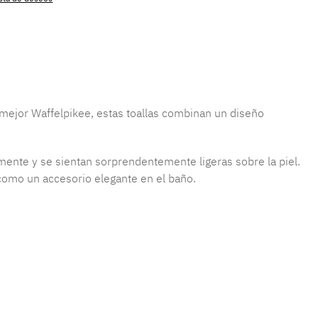
producto:
MLUC.waffel.2
l mejor Waffelpikee, estas toallas combinan un diseño
amente y se sientan sorprendentemente ligeras sobre la piel.
 como un accesorio elegante en el baño.