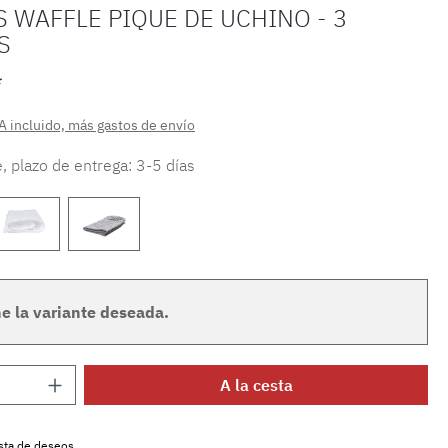
 WAFFLE PIQUE DE UCHINO - 3
S
*
A incluido, más gastos de envío
, plazo de entrega: 3-5 días
e la variante deseada.
 del producto: introduce la cantidad dese
A la cesta
lista de deseos