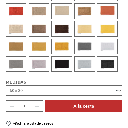
MEDIDAS
Cantidad del producto: introduce la cantida
A la cesta
Añadir a la lista de deseos