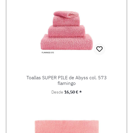
Toallas SUPER PILE de Abyss col. 573
flamingo
Precio normal:
Desde
16,50 € *