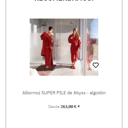
Omitir la galería de productos
Albornoz SUPER PILE de Abyss - algodón
Precio normal:
Desde
263,00 € *