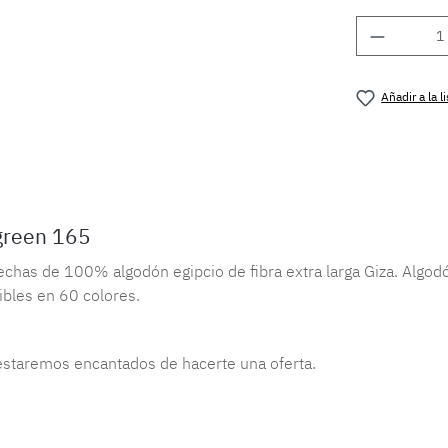
Cantidad
Añadir a la 
Número de 
green 165
chas de 100% algodón egipcio de fibra extra larga Giza. Algo
bles en 60 colores.
 estaremos encantados de hacerte una oferta.