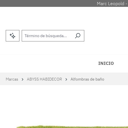
Marc Leopold -
tar al contenido principal
Saltar a la búsqueda
Saltar a la navegación principal
INICIO
Marcas
ABYSS HABIDECOR
Alfombras de baño
Omitir galería de imágenes