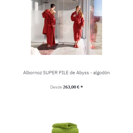
Albornoz SUPER PILE de Abyss - algodón
Precio normal:
Desde
263,00 € *