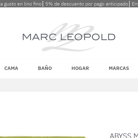
 a gusto en lino fino⎮ 5% de descuento por pago anticipado⎮ En
CAMA
BAÑO
HOGAR
MARCAS
ABYSS 