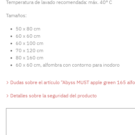
Temperatura de lavado recomendada: máx. 40° C
Tamaños:
50 x 80 cm
60 x 60 cm
60 x 100 cm
70 x 120 cm
80 x 160 cm
60 x 60 cm, alfombra con contorno para inodoro
Dudas sobre el artículo "Abyss MUST apple green 165 alf
Detalles sobre la seguridad del producto
Omitir la galería de productos