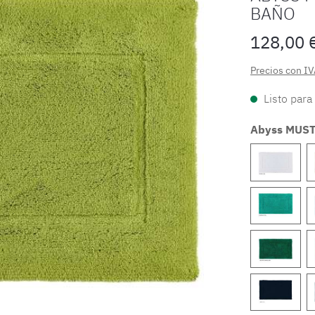
BAÑO
128,00 
Precios con IV
Listo para
Abyss MUST 