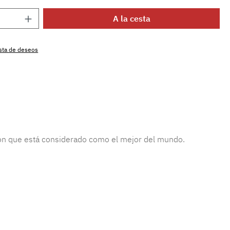
 del producto: introduce la cantidad dese
A la cesta
lista de deseos
producto:
MLAH.must.165.1
dón que está considerado como el mejor del mundo.