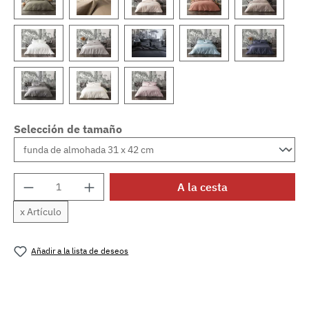
Selección de tamaño
Cantidad del producto: introduce la cantida
A la cesta
x Artículo
Añadir a la lista de deseos
Número de producto:
MLAT.teo.argent