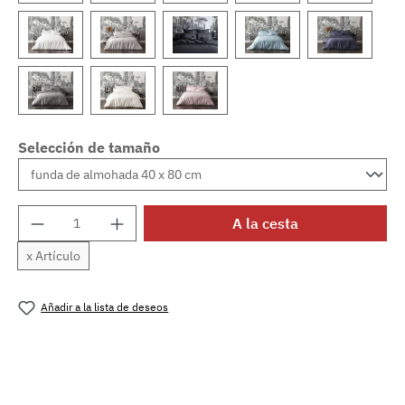
Selección de tamaño
Cantidad del producto: introduce la cantida
A la cesta
x Artículo
Añadir a la lista de deseos
Número de producto:
MLAT.teo.ermin.1