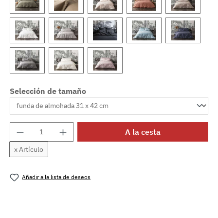
Selección de tamaño
Cantidad del producto: introduce la cantida
A la cesta
x Artículo
Añadir a la lista de deseos
Número de producto:
MLAT.teo.khaki